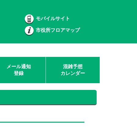
モバイルサイト
市役所フロアマップ
メール通知
混雑予想
登録
カレンダー