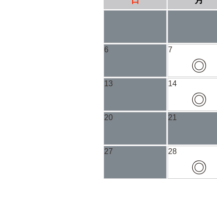
日
月
6
7
◎
13
14
◎
20
21
27
28
◎