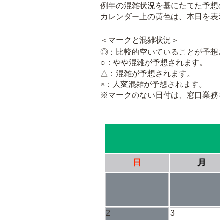
例年の混雑状況を基にたてた予想
カレンダー上の黄色は、本日を表
＜マークと混雑状況＞
◎：比較的空いていることが予想
○：やや混雑が予想されます。
△：混雑が予想されます。
×：大変混雑が予想されます。
※マークのない日付は、窓口業務
日
月
2
3