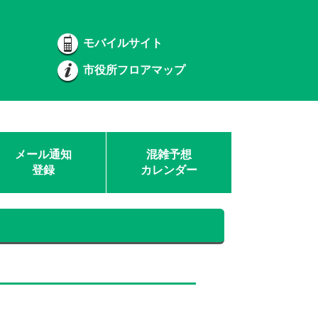
モバイルサイト
市役所フロアマップ
メール通知
混雑予想
登録
カレンダー