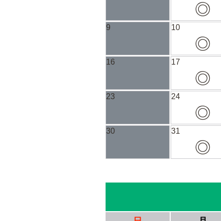
◎
9
10
◎
16
17
◎
23
24
◎
30
31
◎