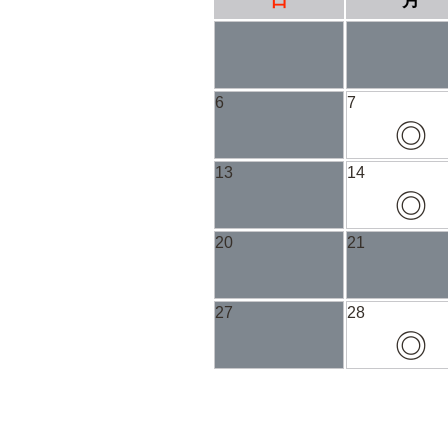
日
月
6
7
◎
13
14
◎
20
21
27
28
◎