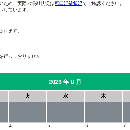
のため、実際の混雑状況は
窓口混雑状況
でご確認ください。
示しています。
されます。
を行っておりません。
2026 年 8 月
火
水
木
4
5
6
7