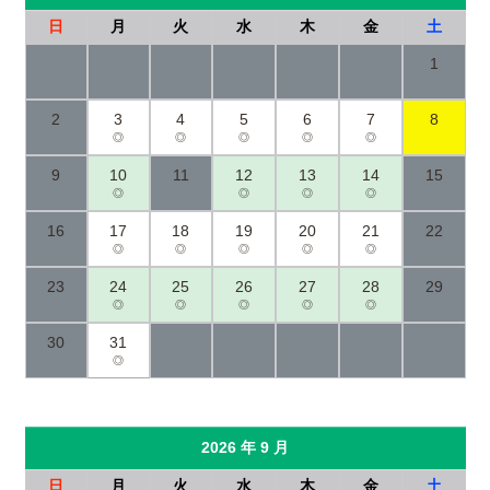
日
月
火
水
木
金
土
1
2
3
4
5
6
7
8
◎
◎
◎
◎
◎
9
10
11
12
13
14
15
◎
◎
◎
◎
16
17
18
19
20
21
22
◎
◎
◎
◎
◎
23
24
25
26
27
28
29
◎
◎
◎
◎
◎
30
31
◎
2026 年 9 月
日
月
火
水
木
金
土