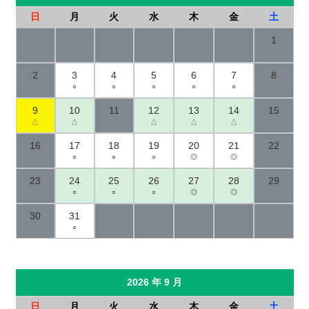
日
月
火
水
木
金
土
1
2
3
4
5
6
7
8
○
○
○
○
○
9
10
11
12
13
14
15
△
△
△
△
△
16
17
18
19
20
21
22
○
○
○
◎
◎
23
24
25
26
27
28
29
○
○
○
◎
◎
30
31
○
2026 年 9 月
日
月
火
水
木
金
土