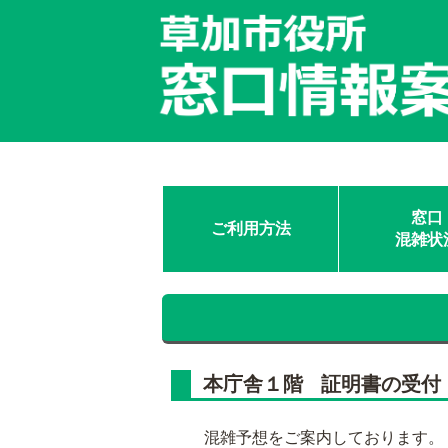
窓口
ご利用方法
混雑状
本庁舎１階
証明書の受付
混雑予想をご案内しております。