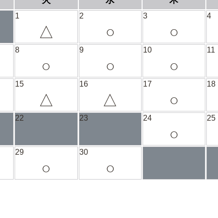
火
水
木
1
2
3
4
△
○
○
8
9
10
11
○
○
○
15
16
17
18
△
△
○
22
23
24
25
○
29
30
○
○