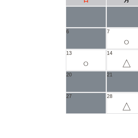
日
月
6
7
○
13
14
○
△
20
21
27
28
△