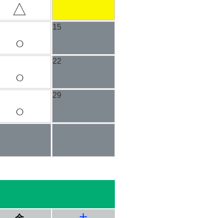
△
15
○
22
○
29
○