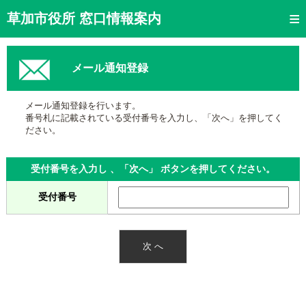
トップページ
草加市役所 窓口情報案内
ご利用方法
メール通知登録
窓口混雑状況
待ち状況確認
メール通知登録を行います。
番号札に記載されている受付番号を入力し、「次へ」を押してく
交付状況確認
ださい。
メール通知登録
受付番号を入力し 、「次へ」 ボタンを押してください。
混雑予想カレンダー
受付番号