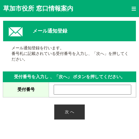
トップページ
草加市役所 窓口情報案内
ご利用方法
メール通知登録
窓口混雑状況
待ち状況確認
メール通知登録を行います。
番号札に記載されている受付番号を入力し、「次へ」を押してく
交付状況確認
ださい。
メール通知登録
受付番号を入力し 、「次へ」 ボタンを押してください。
混雑予想カレンダー
受付番号