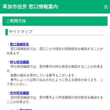
トップページ
草加市役所 窓口情報案内
ご利用方法
ご利用方法
窓口混雑状況
サイトマップ
待ち状況確認
・
窓口混雑状況
交付状況確認
窓口混雑状況では、窓口ごとの現在の混雑状況を確認することが
出来ます。
メール通知登録
・
待ち状況確認
待ち状況確認では、受付番号の待ち状況を確認することが出来ま
混雑予想カレンダー
す。
複数の届出を受付している番号もございます。
番号によっては割り込みされたように見える場合があります。ご
了承ください。
・
交付状況確認
交付状況確認では、受付番号より申請書類の交付状況を確認する
ことが出来ます。