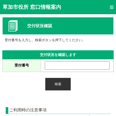
トップページ
草加市役所 窓口情報案内
ご利用方法
交付状況確認
窓口混雑状況
待ち状況確認
受付番号を入力し、検索ボタンを押下してください。
交付状況確認
交付状況を確認します
メール通知登録
受付番号
混雑予想カレンダー
ご利用時の注意事項