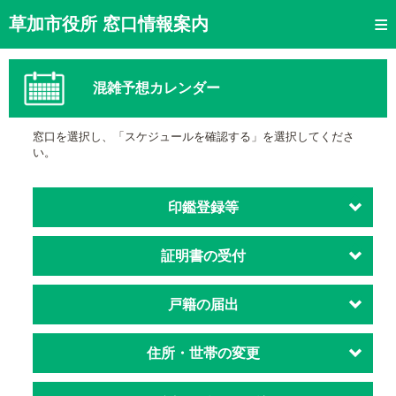
トップページ
草加市役所 窓口情報案内
ご利用方法
混雑予想カレンダー
窓口混雑状況
待ち状況確認
窓口を選択し、「スケジュールを確認する」を選択してくださ
い。
交付状況確認
メール通知登録
印鑑登録等
混雑予想カレンダー
証明書の受付
戸籍の届出
住所・世帯の変更