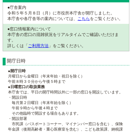
●庁舎案内
令和５年５月８日（月）に市役所本庁舎が開庁しました。
本庁舎や各庁舎等の案内については、
こちら
をご覧ください。
●窓口情報案内について
本庁舎の窓口の混雑状況をリアルタイムでご確認いただけま
す。
詳しくは「
ご利用方法
」をご覧ください。
開庁日時
●開庁日時
月曜日から金曜日（年末年始・祝日を除く）
午前８時３０分から午後５時まで
●日曜窓口の取扱業務
本庁舎では、平日の開庁時間以外に一部の窓口を開設しています。
・開設日時
毎月第２日曜日（年末年始を除く）
午前９時から午後４時まで
その他臨時で開設する場合もあります。
・開設部署
市民課（パスポートコーナー、マイナンバー窓口を含む）、保険
年金課（後期高齢者・重心医療室を含む）、こども政策課、納税課