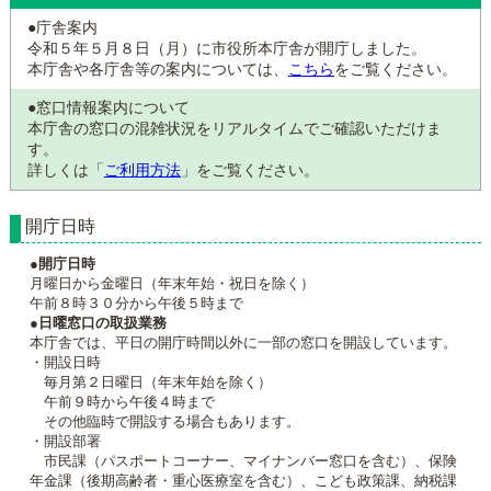
●庁舎案内
令和５年５月８日（月）に市役所本庁舎が開庁しました。
本庁舎や各庁舎等の案内については、
こちら
をご覧ください。
●窓口情報案内について
本庁舎の窓口の混雑状況をリアルタイムでご確認いただけま
す。
詳しくは「
ご利用方法
」をご覧ください。
開庁日時
●開庁日時
月曜日から金曜日（年末年始・祝日を除く）
午前８時３０分から午後５時まで
●日曜窓口の取扱業務
本庁舎では、平日の開庁時間以外に一部の窓口を開設しています。
・開設日時
毎月第２日曜日（年末年始を除く）
午前９時から午後４時まで
その他臨時で開設する場合もあります。
・開設部署
市民課（パスポートコーナー、マイナンバー窓口を含む）、保険
年金課（後期高齢者・重心医療室を含む）、こども政策課、納税課